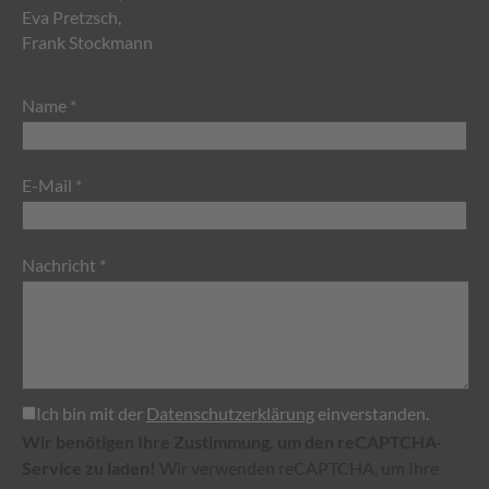
Eva Pretzsch,
Frank Stockmann
Name *
E-Mail *
Nachricht *
Ich bin mit der
Datenschutzerklärung
einverstanden.
Wir benötigen Ihre Zustimmung, um den reCAPTCHA-
Service zu laden!
Wir verwenden reCAPTCHA, um Ihre