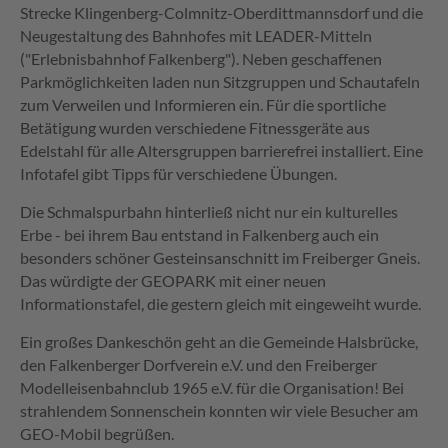
Strecke Klingenberg-Colmnitz-Oberdittmannsdorf und die
Neugestaltung des Bahnhofes mit LEADER-Mitteln
("Erlebnisbahnhof Falkenberg"). Neben geschaffenen
Parkmöglichkeiten laden nun Sitzgruppen und Schautafeln
zum Verweilen und Informieren ein. Für die sportliche
Betätigung wurden verschiedene Fitnessgeräte aus
Edelstahl für alle Altersgruppen barrierefrei installiert. Eine
Infotafel gibt Tipps für verschiedene Übungen.
Die Schmalspurbahn hinterließ nicht nur ein kulturelles
Erbe - bei ihrem Bau entstand in Falkenberg auch ein
besonders schöner Gesteinsanschnitt im Freiberger Gneis.
Das würdigte der GEOPARK mit einer neuen
Informationstafel, die gestern gleich mit eingeweiht wurde.
Ein großes Dankeschön geht an die Gemeinde Halsbrücke,
den Falkenberger Dorfverein e.V. und den Freiberger
Modelleisenbahnclub 1965 e.V. für die Organisation! Bei
strahlendem Sonnenschein konnten wir viele Besucher am
GEO-Mobil begrüßen.