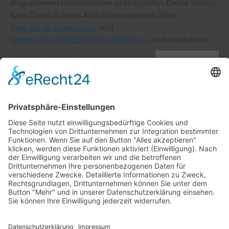
eingegebenen Informationen zu überprüfen. Dieser Service
kann Daten zu Ihren Aktivitäten sammeln. Bitte
und
lesen Sie die Details durch
, um fortzufahren.
stimmen Sie der Nutzung des Service zu
senden
Vorhaben im Rahmen der LEADER-Entwicklungsstrategie (LES)
mit dem Ziel der Förderung von Beschäftigung, Wachstum und
Gleichstellung der
Geschlechter einschließlich der Beteiligung von Frauen an der
Landwirtschaft,
sozialer Inklusion und der lokalen Entwicklung in ländlichen
Gebieten