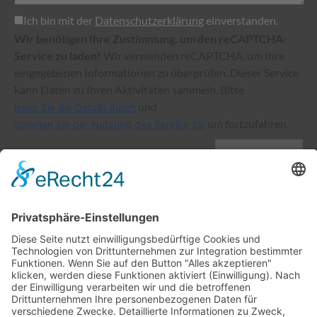
Ich bin mit der
Datenschutzerklärung
einverstanden.
Wir benötigen Ihre Zustimmung, um den reCAPTCHA-
Service zu laden!
Wir verwenden reCAPTCHA, um Ihre
eingegebenen Informationen zu überprüfen. Dieser Service
kann Daten zu Ihren Aktivitäten sammeln. Bitte
und
lesen Sie die Details durch
, um fortzufahren.
stimmen Sie der Nutzung des Service zu
senden
Vorhaben im Rahmen der LEADER-Entwicklungsstrategie (LES)
mit dem Ziel der Förderung von Beschäftigung, Wachstum und
Gleichstellung der
Geschlechter einschließlich der Beteiligung von Frauen an der
Landwirtschaft,
sozialer Inklusion und der lokalen Entwicklung in ländlichen
Gebieten