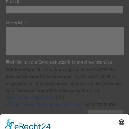
E-Mail *
Nachricht *
Ich bin mit der
Datenschutzerklärung
einverstanden.
Wir benötigen Ihre Zustimmung, um den reCAPTCHA-
Service zu laden!
Wir verwenden reCAPTCHA, um Ihre
eingegebenen Informationen zu überprüfen. Dieser Service
kann Daten zu Ihren Aktivitäten sammeln. Bitte
und
lesen Sie die Details durch
, um fortzufahren.
stimmen Sie der Nutzung des Service zu
senden